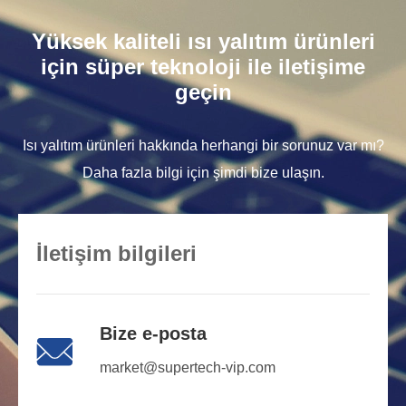
Yüksek kaliteli ısı yalıtım ürünleri
için süper teknoloji ile iletişime
geçin
Isı yalıtım ürünleri hakkında herhangi bir sorunuz var mı?
Daha fazla bilgi için şimdi bize ulaşın.
İletişim bilgileri
Bize e-posta

market@supertech-vip.com