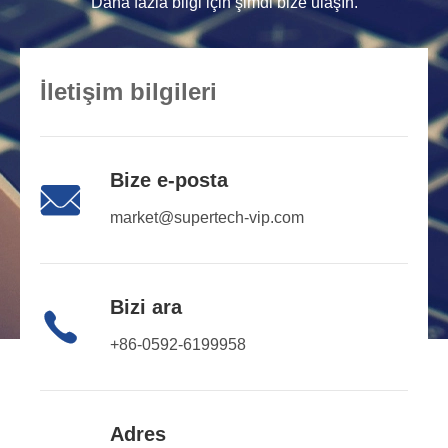
Daha fazla bilgi için şimdi bize ulaşın.
İletişim bilgileri
Bize e-posta

market@supertech-vip.com
Bizi ara

+86-0592-6199958
Adres