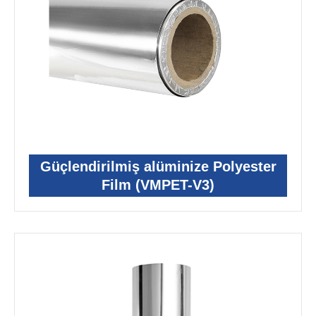
Güçlendirilmiş alüminize Polyester
Film (VMPET-V3)