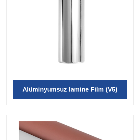
Alüminyumsuz lamine Film (V5)